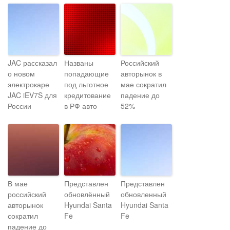
JAC рассказал
Названы
Российский
о новом
попадающие
авторынок в
электрокаре
под льготное
мае сократил
JAC iEV7S для
кредитование
падение до
России
в РФ авто
52%
В мае
Представлен
Представлен
российский
обновлённый
обновленный
авторынок
Hyundai Santa
Hyundai Santa
сократил
Fe
Fe
падение до