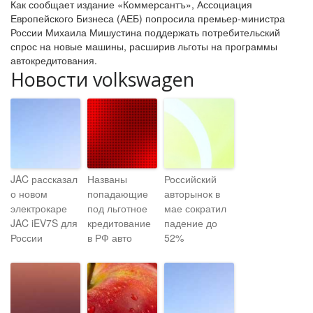
Как сообщает издание «Коммерсантъ», Ассоциация
Европейского Бизнеса (АЕБ) попросила премьер-министра
России Михаила Мишустина поддержать потребительский
спрос на новые машины, расширив льготы на программы
автокредитования.
Новости volkswagen
JAC рассказал
Названы
Российский
о новом
попадающие
авторынок в
электрокаре
под льготное
мае сократил
JAC iEV7S для
кредитование
падение до
России
в РФ авто
52%