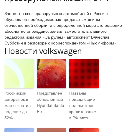
Запрет на ввоз праворульных автомобилей в Россию
обусловлен необходимостью продавать машины
отечественной сборки, и в определенной мере это решение
абсолютно оправдано, заявил заместитель главного
редактора издания «За рулем» автоэксперт Вячеслав
Субботин в разговоре с корреспондентом «НьюИнформ».
Новости volkswagen
Российский
Представлен
Названы
авторынок в
обновлённый
попадающие
мае сократил
Hyundai Santa
под льготное
падение до
Fe
кредитование
52%
в РФ авто