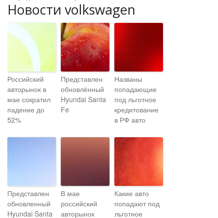
Новости volkswagen
Российский
Представлен
Названы
авторынок в
обновлённый
попадающие
мае сократил
Hyundai Santa
под льготное
падение до
Fe
кредитование
52%
в РФ авто
Представлен
В мае
Какие авто
обновленный
российский
попадают под
Hyundai Santa
авторынок
льготное