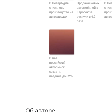
В Петербурге
Продажи новых
В Пе
снизилось
автомобилей в
сниз
производство на
Евросоюзе
прои
автозаводах
рухнули в 4,2
авто
раза
В мае
российский
авторынок
сократил
падение до 52%
Об авторе