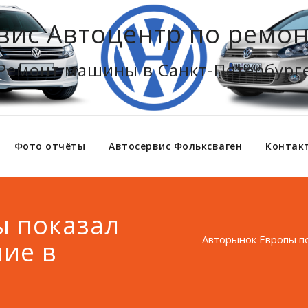
вис Автоцентр по ремон
Ремонт машины в Санкт-Петербург
Фото отчёты
Автосервис Фольксваген
Контак
ы показал
Авторынок Европы по
ие в