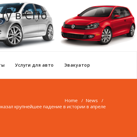
ту в СПб
е
ты
Услуги для авто
Эвакуатор
Home
/
News
/
казал крупнейшее падение в истории в апреле