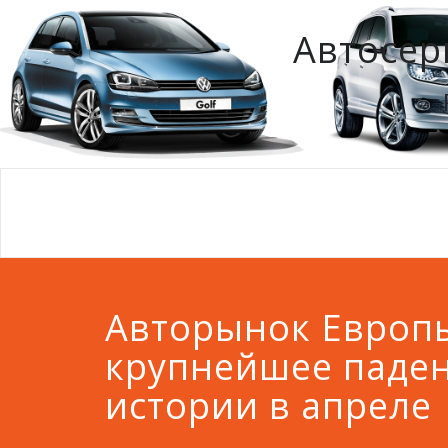
Автосер
Авторынок Европ
крупнейшее паден
истории в апреле