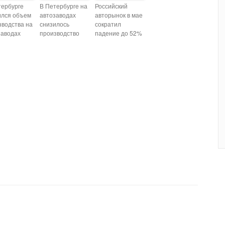
тербурге
В Петербурге на
Российский
ился объем
автозаводах
авторынок в мае
зводства на
снизилось
сократил
заводах
производство
падение до 52%