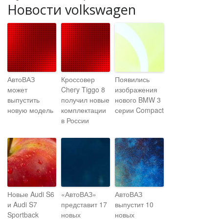
Новости volkswagen
АвтоВАЗ
Кроссовер
Появились
может
Chery Tiggo 8
изображения
выпустить
получил новые
нового BMW 3
новую модель
комплектации
серии Compact
в России
Новые Audi S6
«АвтоВАЗ»
АвтоВАЗ
и Audi S7
представит 17
выпустит 10
Sportback
новых
новых