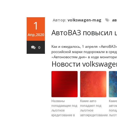
Автор:
volkswagen-mag
а
1
АвтоВАЗ повысил 
Апр,2020
Как и ожидалось, 1 апреля «АвтоВАЗ
0
российской марки подорожали в сред
«Автоновостям дня» в ходе монитори
Новости volkswage
Названы
Какие авто
Каки
попадающие под
попадают под
авто
льготное
льготное
попа
кредитование в
автокредитование
льго