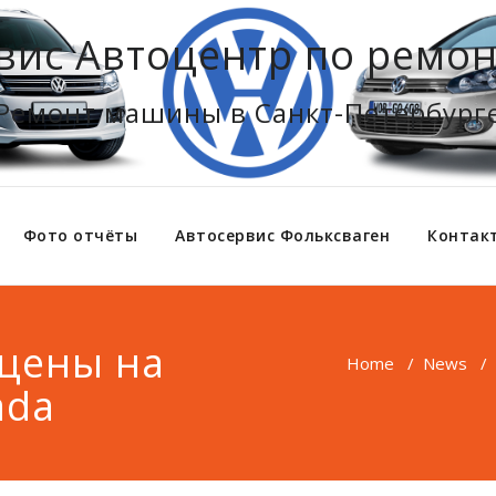
вис Автоцентр по ремон
Ремонт машины в Санкт-Петербург
Фото отчёты
Автосервис Фольксваген
Контак
цены на
Home
/
News
/
ada