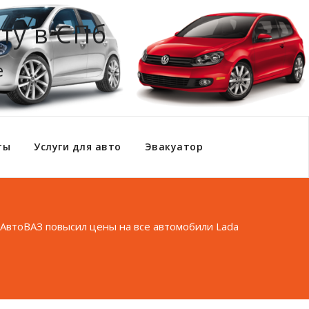
ту в СПб
е
ты
Услуги для авто
Эвакуатор
АвтоВАЗ повысил цены на все автомобили Lada