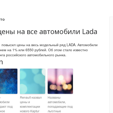
вто
цены на все автомобили Lada
» повысил цены на весь модельный ряд LADA. Автомобили
нем на 1% или 6550 рублей. Об этом стало известно
нга российского автомобильного рынка.
n
е
Renault назвал
Названы
мобили
цены и
автомобили,
дают под
комплектации
попадающие под
тное
нового Kaptur
льготные