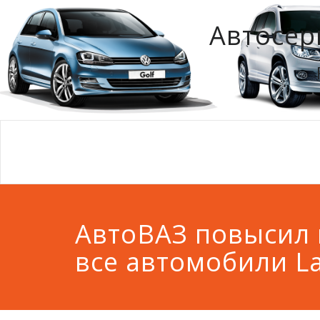
Автосер
АвтоВАЗ повысил 
все автомобили L