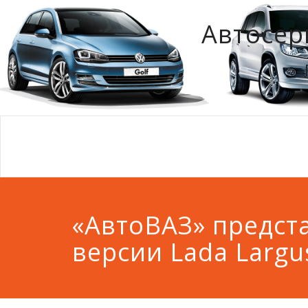
Автосер
«АвтоВАЗ» предст
версии Lada Largu