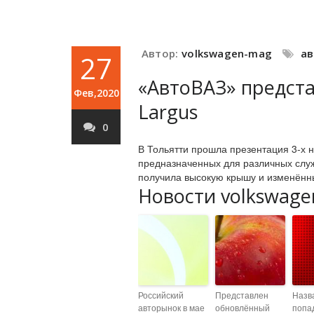
Автор:
volkswagen-mag
а
27
«АвтоВАЗ» предста
Фев,2020
Largus
0
В Тольятти прошла презентация 3-х 
предназначенных для различных слу
получила высокую крышу и изменённы
Новости volkswage
Российский
Представлен
Назв
авторынок в мае
обновлённый
попа