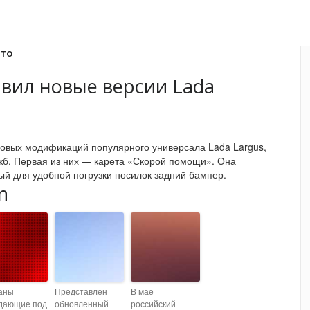
вто
вил новые версии Lada
новых модификаций популярного универсала Lada Largus,
жб. Первая из них — карета «Скорой помощи». Она
й для удобной погрузки носилок задний бампер.
n
аны
Представлен
В мае
дающие под
обновленный
российский