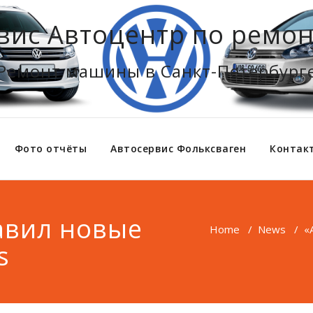
вис Автоцентр по ремон
Ремонт машины в Санкт-Петербург
Фото отчёты
Автосервис Фольксваген
Контак
авил новые
Home
/
News
/
«
s