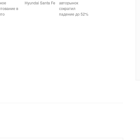
тное
Hyundai Santa Fe
авторынок
итование в
сократил
вто
падение до 52%