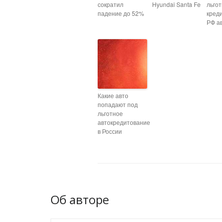
сократил
Hyundai Santa Fe
льго
падение до 52%
кред
РФ а
Какие авто
попадают под
льготное
автокредитование
в России
Об авторе