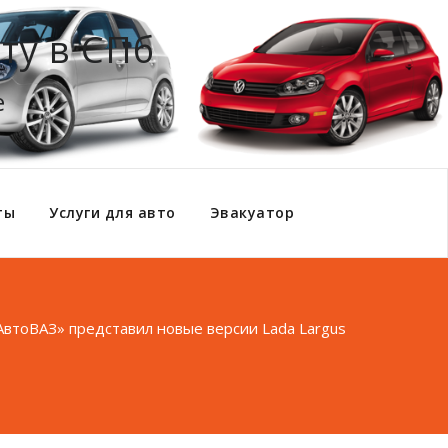
ту в СПб
е
ты
Услуги для авто
Эвакуатор
АвтоВАЗ» представил новые версии Lada Largus