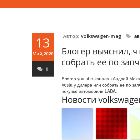
Автор:
volkswagen-mag
а
13
Блогер выяснил, ч
Май,2020
собрать ее по зап
0
Блогер youtube-канала «Андрей Мака
Vesta у дилера или собрать ее по за
покупке автомобиля LADA.
Новости volkswage