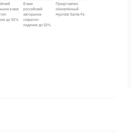
ийский
В мае
Представлен
рынок в мае
российский
обновлённый
атил
авторынок
Hyundai Santa Fe
ние до 52%
сократил
падение до 52%