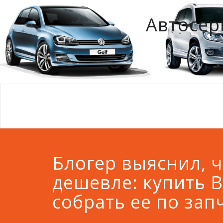
Автосер
Блогер выяснил, ч
дешевле: купить В
собрать ее по зап