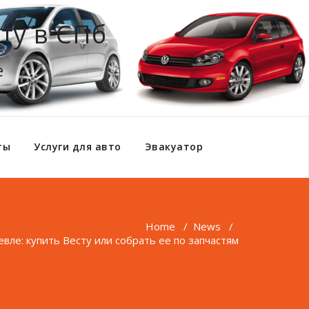
ту в СПб
е
ты
Услуги для авто
Эвакуатор
Home
/
News
/
вле: купить Весту или собрать ее по запчастям