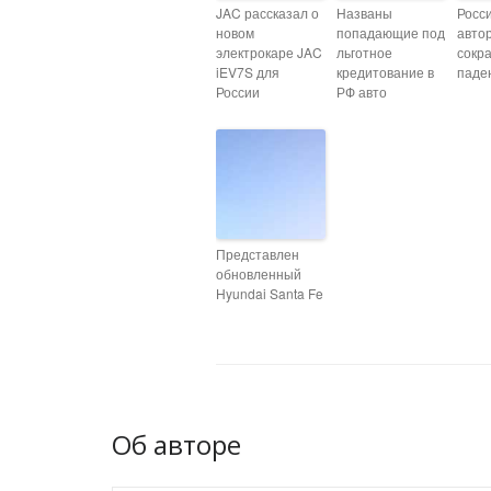
JAC рассказал о
Названы
Росс
новом
попадающие под
авто
электрокаре JAC
льготное
сокр
iEV7S для
кредитование в
паде
России
РФ авто
Представлен
обновленный
Hyundai Santa Fe
Об авторе