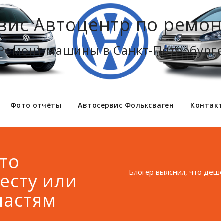
вис Автоцентр по ремон
Ремонт машины в Санкт-Петербург
Фото отчёты
Автосервис Фольксваген
Контак
то
Блогер выяснил, что деше
есту или
частям