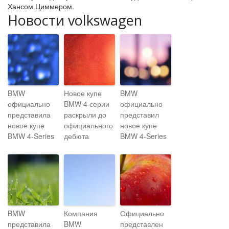
Хансом Циммером.
Новости volkswagen
BMW
Новое купе
BMW
официально
BMW 4 серии
официально
представила
раскрыли до
представил
новое купе
официального
новое купе
BMW 4-Series
дебюта
BMW 4-Series
BMW
Компания
Официально
представила
BMW
представлен