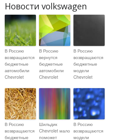
Новости volkswagen
В Россию
В Россию
В Россию
возвращаются
вернутся
возвращаются
бюджетные
бюджетные
бюджетные
автомобили
автомобили
модели
Chevrolet
Chevrolet
Chevrolet
В Россию
Шильдик
В Россию
возвращаются
Chevrolet мало
возвращаются
бюджетные
поможет
модели