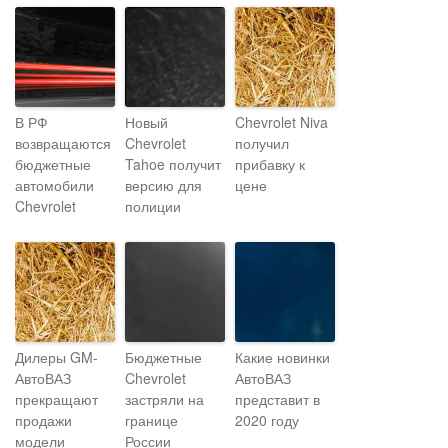
В РФ
Новый
Chevrolet Niva
возвращаются
Chevrolet
получил
бюджетные
Tahoe получит
прибавку к
автомобили
версию для
цене
Chevrolet
полиции
Дилеры GM-
Бюджетные
Какие новинки
АвтоВАЗ
Chevrolet
АвтоВАЗ
прекращают
застряли на
представит в
продажи
границе
2020 году
модели
России