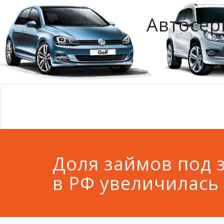
Автосер
Доля займов под з
в РФ увеличилась 