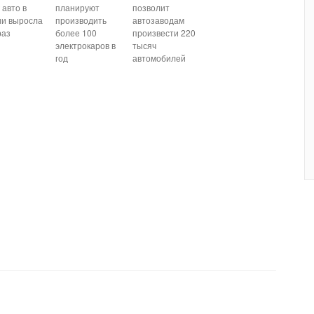
 авто в
планируют
позволит
ии выросла
производить
автозаводам
раз
более 100
произвести 220
электрокаров в
тысяч
год
автомобилей