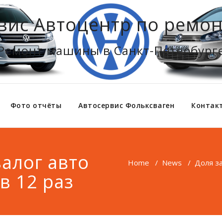
вис Автоцентр по ремон
Ремонт машины в Санкт-Петербург
Фото отчёты
Автосервис Фольксваген
Контак
алог авто
Home
/
News
/
Доля за
в 12 раз