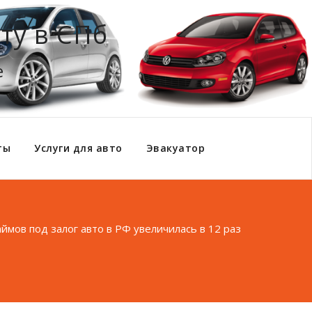
ту в СПб
е
ты
Услуги для авто
Эвакуатор
ймов под залог авто в РФ увеличилась в 12 раз