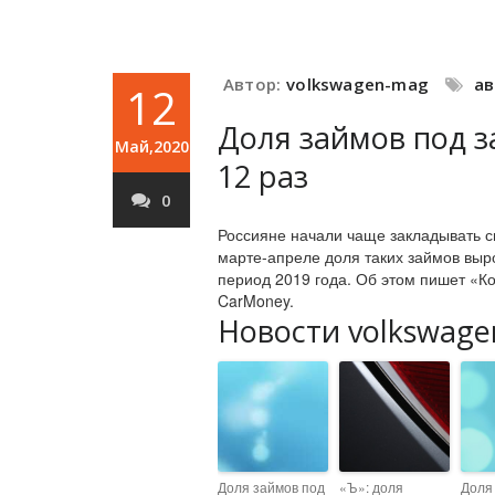
Автор:
volkswagen-mag
а
12
Доля займов под з
Май,2020
12 раз
0
Россияне начали чаще закладывать с
марте-апреле доля таких займов выро
период 2019 года. Об этом пишет «К
CarMoney.
Новости volkswage
Доля займов под
«Ъ»: доля
Доля