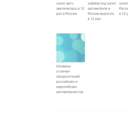
залог авто
займов под залог
залог
увеличилась в 12
автомобиля в
Росс
раз в России
России выросла
в 12 
в 12 раз
Названы
отличия
предпочтений
российских и
европейских
автомобилистов