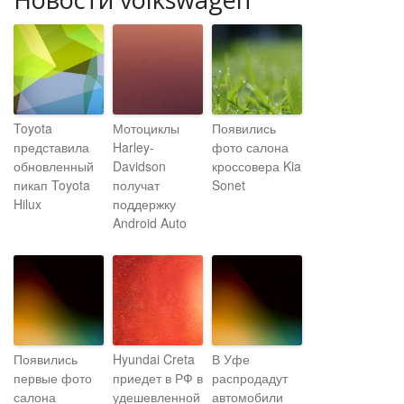
Toyota
Мотоциклы
Появились
представила
Harley-
фото салона
обновленный
Davidson
кроссовера Kia
пикап Toyota
получат
Sonet
Hilux
поддержку
Android Auto
Появились
Hyundai Creta
В Уфе
первые фото
приедет в РФ в
распродадут
салона
удешевленной
автомобили