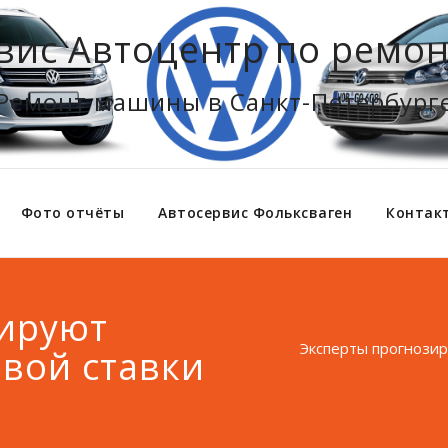
вис Автоцентр по ремон
Ремонт машины в Санкт-Петербург
Фото отчёты
Автосервис Фольксваген
Контак
зируют
Эксперты прогнозир
вой ставки