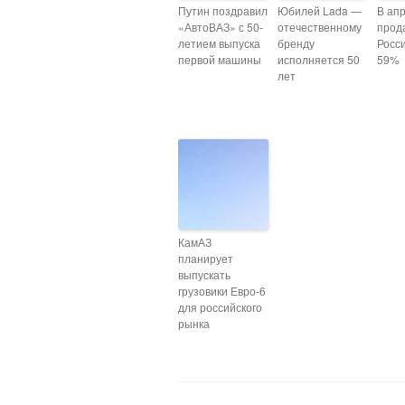
Путин поздравил
Юбилей Lada —
В ап
«АвтоВАЗ» с 50-
отечественному
прод
летием выпуска
бренду
Росс
первой машины
исполняется 50
59%
лет
КамАЗ
планирует
выпускать
грузовики Евро-6
для российского
рынка