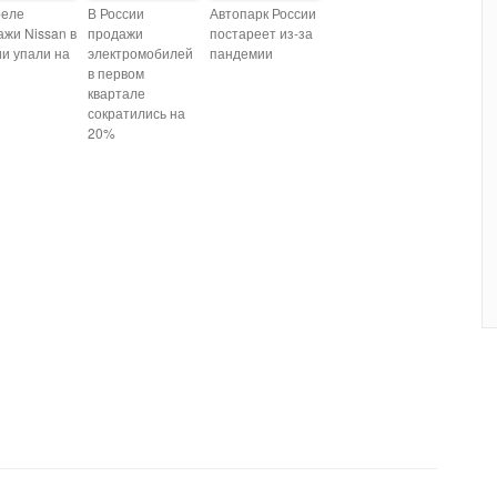
реле
В России
Автопарк России
ажи Nissan в
продажи
постареет из-за
ии упали на
электромобилей
пандемии
в первом
квартале
сократились на
20%