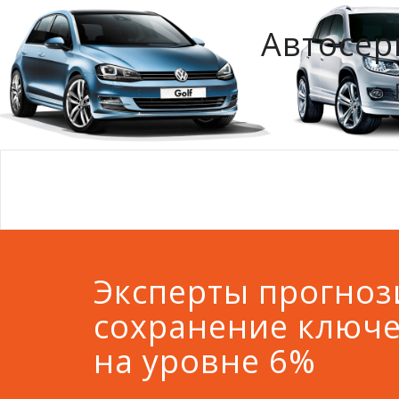
Автосер
Эксперты прогно
сохранение ключе
на уровне 6%