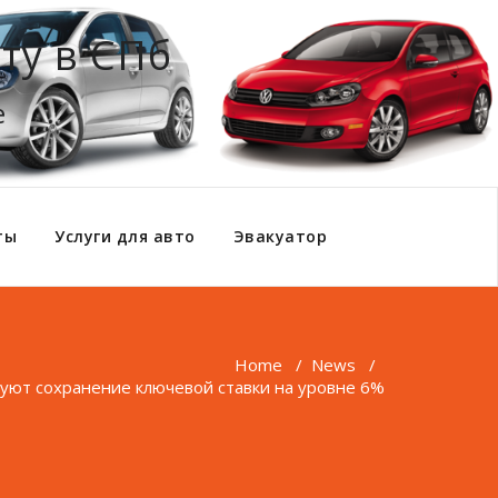
ту в СПб
е
ты
Услуги для авто
Эвакуатор
Home
/
News
/
уют сохранение ключевой ставки на уровне 6%