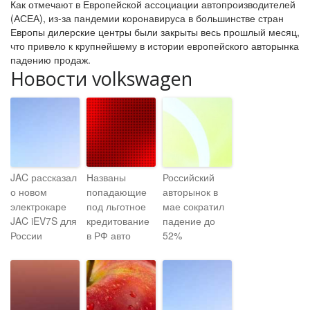
Как отмечают в Европейской ассоциации автопроизводителей
(АСЕА), из-за пандемии коронавируса в большинстве стран
Европы дилерские центры были закрыты весь прошлый месяц,
что привело к крупнейшему в истории европейского авторынка
падению продаж.
Новости volkswagen
JAC рассказал
Названы
Российский
о новом
попадающие
авторынок в
электрокаре
под льготное
мае сократил
JAC iEV7S для
кредитование
падение до
России
в РФ авто
52%