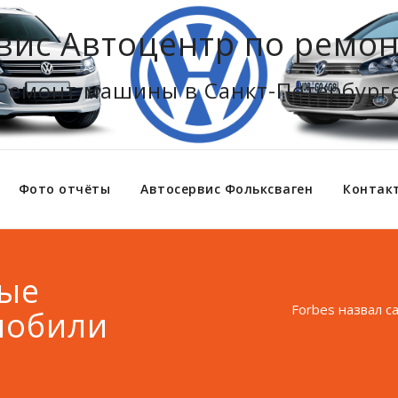
вис Автоцентр по ремон
Ремонт машины в Санкт-Петербург
Фото отчёты
Автосервис Фольксваген
Контак
мые
Forbes назвал 
мобили