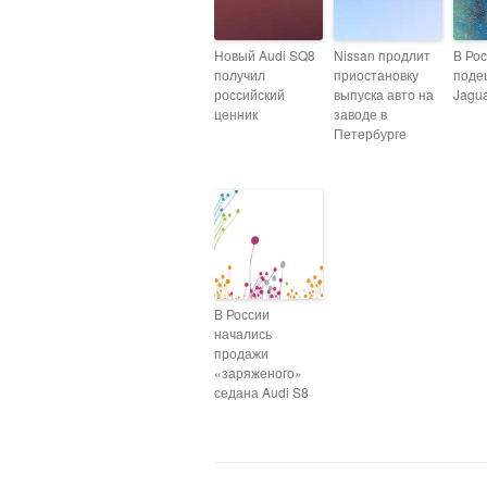
Новый Audi SQ8
Nissan продлит
В Ро
получил
приостановку
поде
российский
выпуска авто на
Jagua
ценник
заводе в
Петербурге
В России
начались
продажи
«заряженого»
седана Audi S8