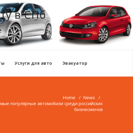
ту в СПб
е
ты
Услуги для авто
Эвакуатор
Home
/
News
/
самые популярные автомобили среди российских
бизнесменов