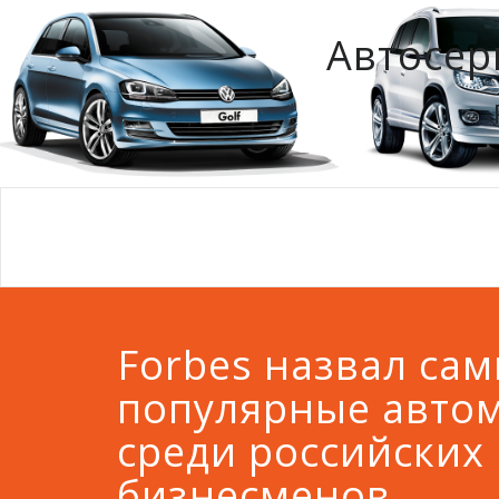
Автосер
Forbes назвал са
популярные авто
среди российских
бизнесменов