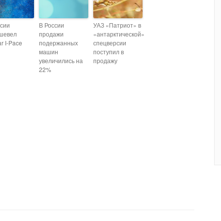
ссии
В России
УАЗ «Патриот» в
шевел
продажи
«антарктической»
r I-Pace
подержанных
спецверсии
машин
поступил в
увеличились на
продажу
22%