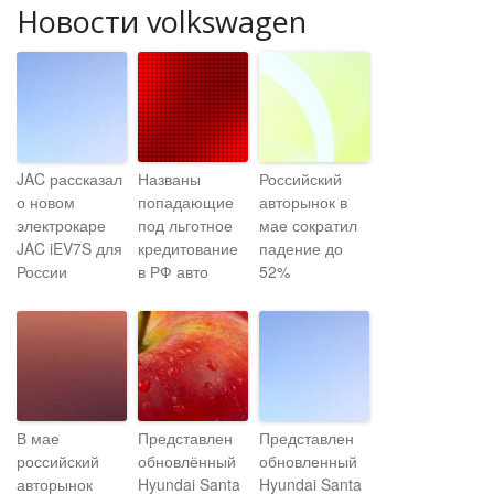
Новости volkswagen
JAC рассказал
Названы
Российский
о новом
попадающие
авторынок в
электрокаре
под льготное
мае сократил
JAC iEV7S для
кредитование
падение до
России
в РФ авто
52%
В мае
Представлен
Представлен
российский
обновлённый
обновленный
авторынок
Hyundai Santa
Hyundai Santa