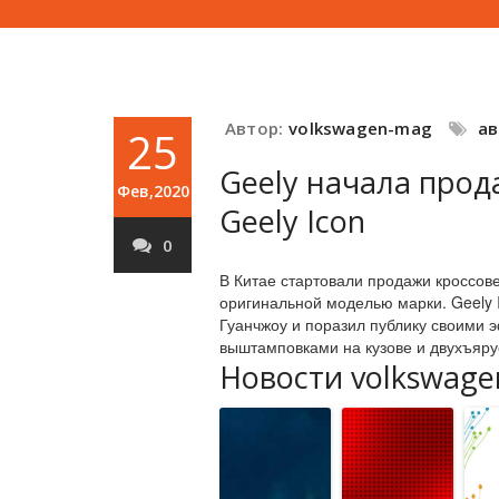
Автор:
volkswagen-mag
а
25
Geely начала про
Фев,2020
Geely Icon
0
В Китае стартовали продажи кроссове
оригинальной моделью марки. Geely 
Гуанчжоу и поразил публику своим
выштамповками на кузове и двухъяру
Новости volkswage