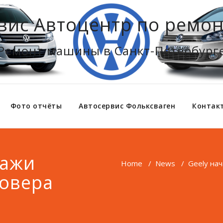
вис Автоцентр по ремон
Ремонт машины в Санкт-Петербург
Фото отчёты
Автосервис Фольксваген
Контак
дажи
Home
/
News
/
Geely на
овера