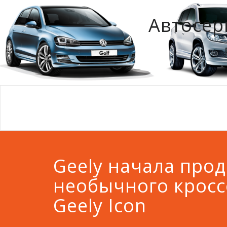
Автосер
Geely начала про
необычного кросс
Geely Icon