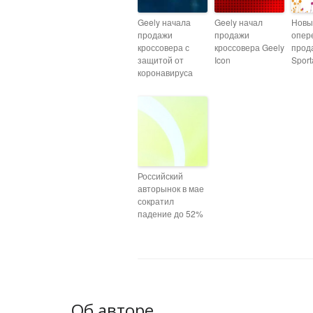
Geely начала
Geely начал
Новый
продажи
продажи
опер
кроссовера с
кроссовера Geely
прод
защитой от
Icon
Spor
коронавируса
Российский
авторынок в мае
сократил
падение до 52%
Об авторе