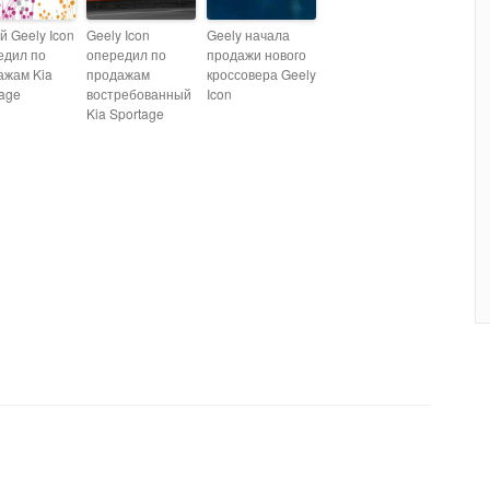
 Geely Icon
Geely Icon
Geely начала
едил по
опередил по
продажи нового
ажам Kia
продажам
кроссовера Geely
tage
востребованный
Icon
Kia Sportage