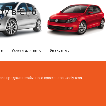
ту в СПб
е
ты
Услуги для авто
Эвакуатор
чала продажи необычного кроссовера Geely Icon