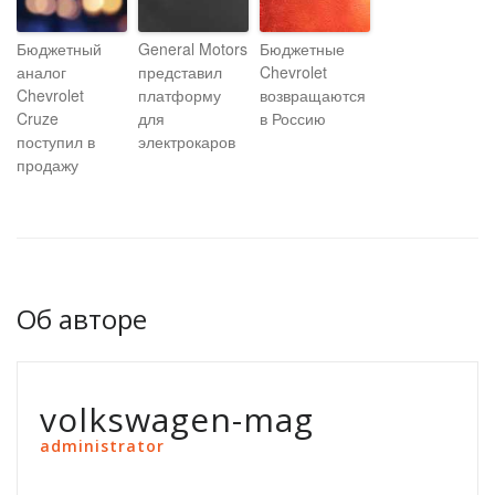
Бюджетный
General Motors
Бюджетные
аналог
представил
Chevrolet
Chevrolet
платформу
возвращаются
Cruze
для
в Россию
поступил в
электрокаров
продажу
Об авторе
volkswagen-mag
administrator