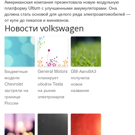
Американская компания презентовала новую модульную
платформу Ultium с улучшенными аккумуляторами. Она
должна стать основой для целого ряда электроавтомобилей —
от купе до пикапов и минивэнов.
Новости volkswagen
Бюджетные
General Motors
GM-АвтоВАЗ
модели
планирует
получила
Chevrolet
обойти Tesla
новое
застряли на
на рынке
название
границе
электрокаров
России