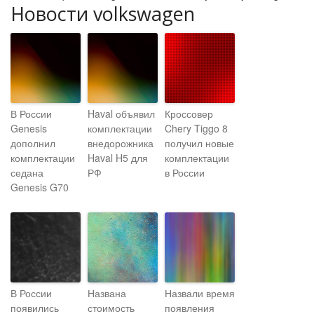
Новости volkswagen
В России
Haval объявил
Кроссовер
Genesis
комплектации
Chery Tiggo 8
дополнил
внедорожника
получил новые
комплектации
Haval H5 для
комплектации
седана
РФ
в России
Genesis G70
В России
Названа
Назвали время
появились
стоимость
появления