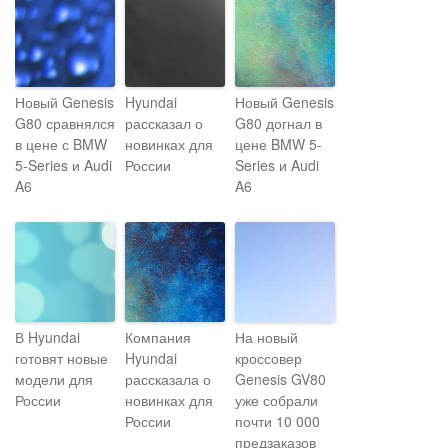
Новый Genesis
Hyundai
Новый Genesis
G80 сравнялся
рассказал о
G80 догнал в
в цене с BMW
новинках для
цене BMW 5-
5-Series и Audi
России
Series и Audi
A6
A6
В Hyundai
Компания
На новый
готовят новые
Hyundai
кроссовер
модели для
рассказала о
Genesis GV80
России
новинках для
уже собрали
России
почти 10 000
предзаказов