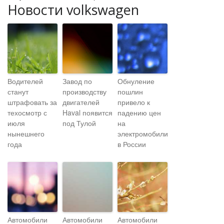
Новости volkswagen
Водителей
Завод по
Обнуление
станут
производству
пошлин
штрафовать за
двигателей
привело к
техосмотр с
Haval появится
падению цен
июля
под Тулой
на
нынешнего
электромобили
года
в России
Автомобили
Автомобили
Автомобили