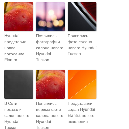
Hyundai
Появились
Появились
представил
фотографии
фото салона
новое
салона нового
нового Hyundai
поколение
Hyundai
Tucson
Elantra
Tucson
В Сети
Появились
Представили
показали
первые фото
седан Hyundai
салон нового
салона нового
Elantra нового
Hyundai
Hyundai
поколения
Tucson
Tucson