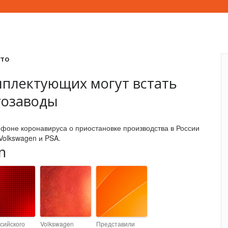
вто
мплектующих могут встать
тозаводы
 фоне коронавируса о приостановке производства в России
Volkswagen и PSA.
n
сийского
Volkswagen
Представили