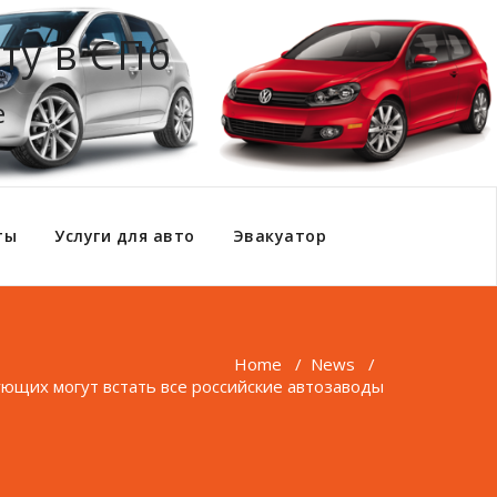
ту в СПб
е
ты
Услуги для авто
Эвакуатор
Home
/
News
/
ующих могут встать все российские автозаводы