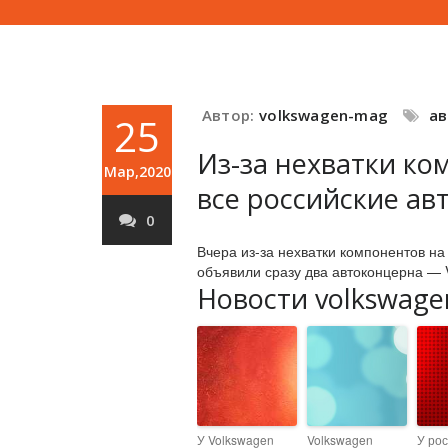
Автор:
volkswagen-mag
а
25
Из-за нехватки ко
Мар,2020
все российские ав
0
Вчера из-за нехватки компонентов на
объявили сразу два автоконцерна — 
Новости volkswage
У Volkswagen
Volkswagen
У рос