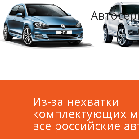
Автосер
Из-за нехватки
комплектующих мо
все российские а