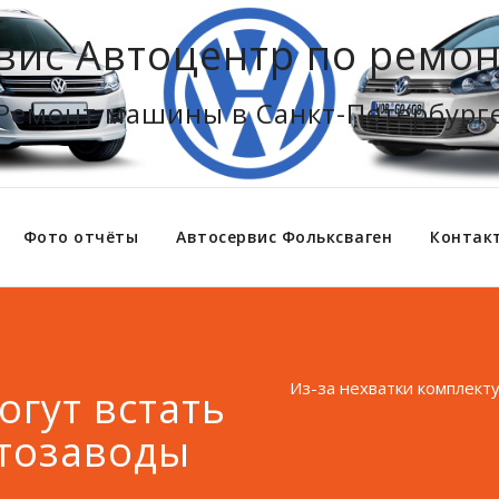
вис Автоцентр по ремон
Ремонт машины в Санкт-Петербург
Фото отчёты
Автосервис Фольксваген
Контак
Из-за нехватки комплект
гут встать
втозаводы