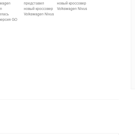
swagen
представил
новый кроссовер
an
новый кроссовер
Volkswagen Nivus
илась
Volkswagen Nivus
версия GO