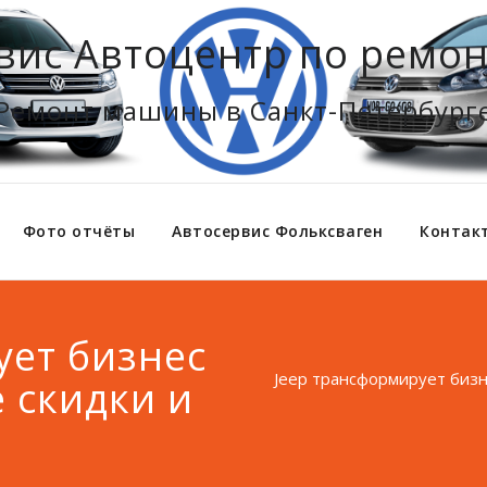
вис Автоцентр по ремон
Ремонт машины в Санкт-Петербург
Фото отчёты
Автосервис Фольксваген
Контак
ует бизнес
Jeep трансформирует бизн
 скидки и