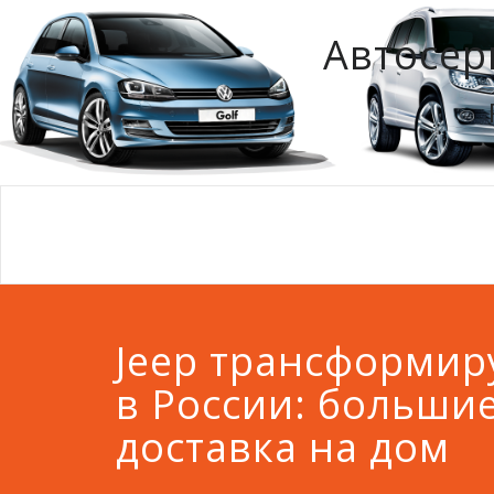
Автосер
Jeep трансформир
в России: большие
доставка на дом