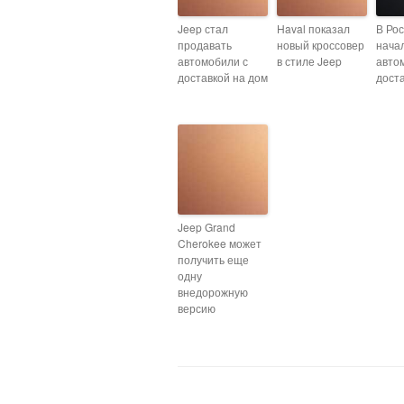
Jeep стал
Haval показал
В Ро
продавать
новый кроссовер
нача
автомобили с
в стиле Jeep
авто
доставкой на дом
дост
Jeep Grand
Cherokee может
получить еще
одну
внедорожную
версию