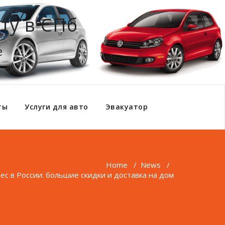
ту в СПб
е
ты
Услуги для авто
Эвакуатор
Home
/
News
/
ес в России: большие скидки и доставка на дом