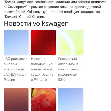
“Камаз” допускает возможность слияния или обмена активами
с “Соллерсом” в рамках создания альянса производителей
автомобилей. Об этом журналистам сообщил гендиректор
“Камаза” Сергей Когогин.
Новости volkswagen
JAC рассказал
Названы
Российский
о новом
попадающие
авторынок в
электрокаре
под льготное
мае сократил
JAC iEV7S для
кредитование
падение до
России
в РФ авто
52%