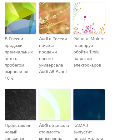
В России
Audi в России
General Motors
продажи
начала
планирует
премиальных
продажи
обойти Tesla
авто с
нового
на рынке
пробегом
универсала
электрокаров
выросли на
Audi A6 Avant
10%
Представлен
Audi объявила
КАМАЗ
новый
стоимость
выпустит
кроссовер
кроссовера
новые модели