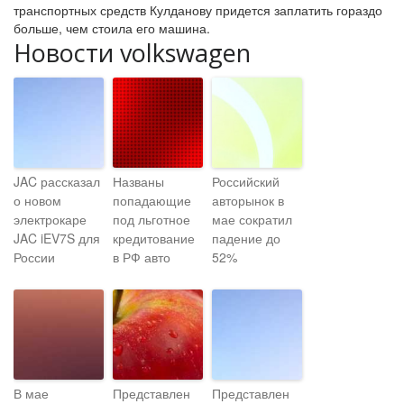
транспортных средств Кулданову придется заплатить гораздо
больше, чем стоила его машина.
Новости volkswagen
JAC рассказал
Названы
Российский
о новом
попадающие
авторынок в
электрокаре
под льготное
мае сократил
JAC iEV7S для
кредитование
падение до
России
в РФ авто
52%
В мае
Представлен
Представлен