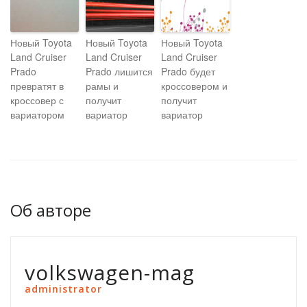
Новый Toyota
Новый Toyota
Новый Toyota
Land Cruiser
Land Cruiser
Land Cruiser
Prado
Prado лишится
Prado будет
превратят в
рамы и
кроссовером и
кроссовер с
получит
получит
вариатором
вариатор
вариатор
Об авторе
volkswagen-mag
administrator