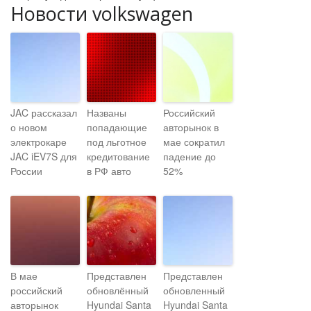
Новости volkswagen
JAC рассказал
Названы
Российский
о новом
попадающие
авторынок в
электрокаре
под льготное
мае сократил
JAC iEV7S для
кредитование
падение до
России
в РФ авто
52%
В мае
Представлен
Представлен
российский
обновлённый
обновленный
авторынок
Hyundai Santa
Hyundai Santa