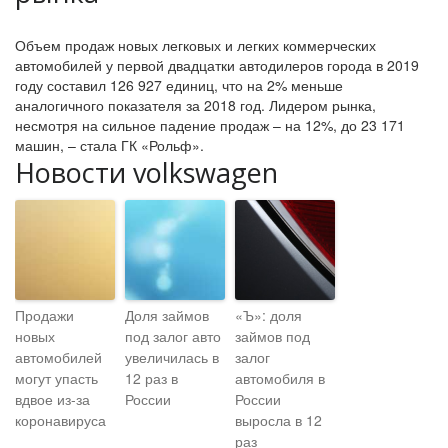
Объем продаж новых легковых и легких коммерческих
автомобилей у первой двадцатки автодилеров города в 2019
году составил 126 927 единиц, что на 2% меньше
аналогичного показателя за 2018 год. Лидером рынка,
несмотря на сильное падение продаж – на 12%, до 23 171
машин, – стала ГК «Рольф».
Новости volkswagen
Продажи
Доля займов
«Ъ»: доля
новых
под залог авто
займов под
автомобилей
увеличилась в
залог
могут упасть
12 раз в
автомобиля в
вдвое из-за
России
России
коронавируса
выросла в 12
раз