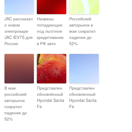
JAC рассказал
Названы
Российский
о новом
попадающие
авторынок в
электрокаре
под льготное
мае сократил
JAC iEV7S для
кредитование
падение до
России
в РФ авто
52%
В мае
Представлен
Представлен
российский
обновлённый
обновленный
авторынок
Hyundai Santa
Hyundai Santa
сократил
Fe
Fe
падение до
52%