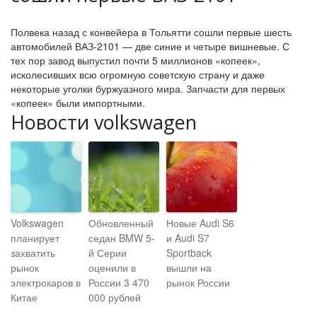
Полвека назад с конвейера в Тольятти сошли первые шесть
автомобилей ВАЗ-2101 — две синие и четыре вишневые. С
тех пор завод выпустил почти 5 миллионов «копеек»,
исколесивших всю огромную советскую страну и даже
некоторые уголки буржуазного мира. Запчасти для первых
«копеек» были импортными.
Новости volkswagen
Volkswagen
Обновленный
Новые Audi S6
планирует
седан BMW 5-
и Audi S7
захватить
й Серии
Sportback
рынок
оценили в
вышли на
электрокаров в
России 3 470
рынок России
Китае
000 рублей