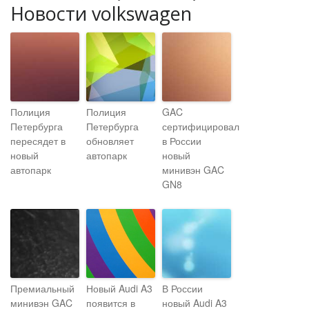
Новости volkswagen
Полиция
Полиция
GAC
Петербурга
Петербурга
сертифицировал
пересядет в
обновляет
в России
новый
автопарк
новый
автопарк
минивэн GAC
GN8
Премиальный
Новый Audi A3
В России
минивэн GAC
появится в
новый Audi A3