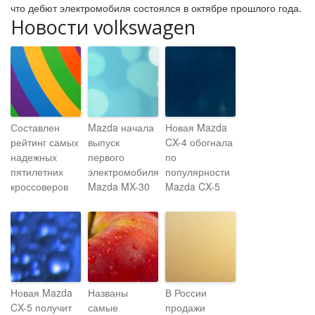
что дебют электромобиля состоялся в октябре прошлого года.
Новости volkswagen
Составлен
Mazda начала
Новая Mazda
рейтинг самых
выпуск
CX-4 обогнала
надежных
первого
по
пятилетних
электромобиля
популярности
кроссоверов
Mazda MX-30
Mazda CX-5
Новая Mazda
Названы
В России
CX-5 получит
самые
продажи