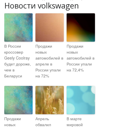
Новости volkswagen
В России
Продажи
Продажи
кроссовер
новых
новых
Geely Coolray
автомобилей в
автомобилей в
будет дороже,
апреле в
России упали
чем в
России упали
на 72,4%
Беларуси
на 72%
Продажи
Апрель
В марте
новых
обвалил
мировой