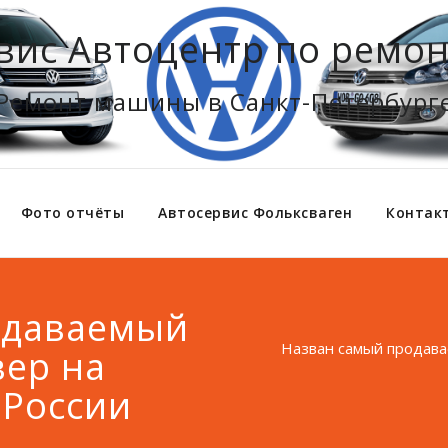
вис Автоцентр по ремон
Ремонт машины в Санкт-Петербург
Фото отчёты
Автосервис Фольксваген
Контак
одаваемый
Назван самый продава
вер на
 России