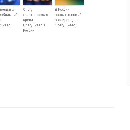
 появится
Chery
В России
мобильный
запатентовала
появится новый
д
бренд
автобренд —
yExeed
CheryExeed в
Chery Exeed
России