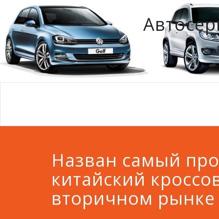
Автосер
Назван самый пр
китайский кроссо
вторичном рынке