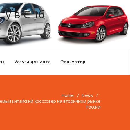
ту в СПб
е
ты
Услуги для авто
Эвакуатор
Home
/
News
/
емый китайский кроссовер на вторичном рынке
России