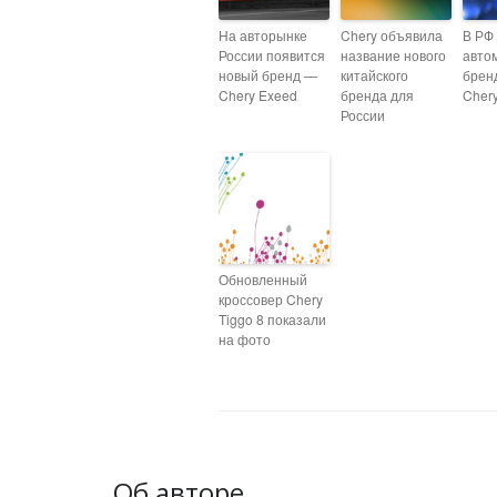
На авторынке
Chery объявила
В РФ
России появится
название нового
авто
новый бренд —
китайского
брен
Chery Exeed
бренда для
Cher
России
Обновленный
кроссовер Chery
Tiggo 8 показали
на фото
Об авторе