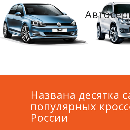
Автосер
Названа десятка 
популярных кросс
России