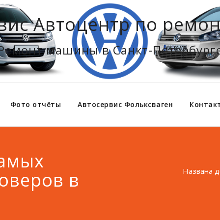
вис Автоцентр по ремон
Ремонт машины в Санкт-Петербург
Фото отчёты
Автосервис Фольксваген
Контак
самых
Названа д
оверов в