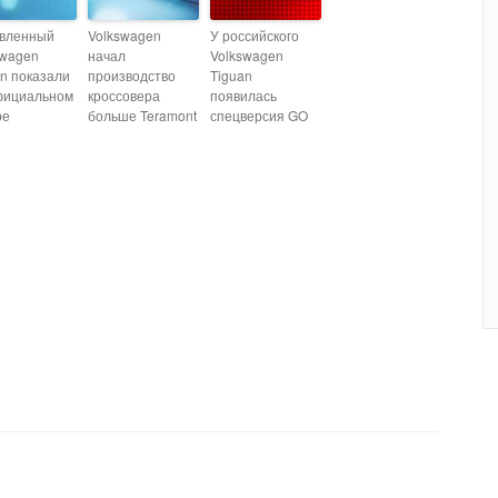
вленный
Volkswagen
У российского
swagen
начал
Volkswagen
an показали
производство
Tiguan
фициальном
кроссовера
появилась
ре
больше Teramont
спецверсия GO