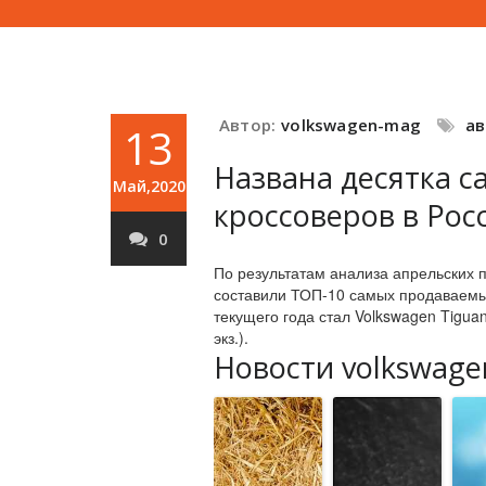
Автор:
volkswagen-mag
а
13
Названа десятка 
Май,2020
кроссоверов в Рос
0
По результатам анализа апрельских 
составили ТОП-10 самых продаваемы
текущего года стал Volkswagen Tiguan
экз.).
Новости volkswage