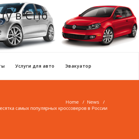
ту в СПб
е
ты
Услуги для авто
Эвакуатор
Home
/
News
/
есятка самых популярных кроссоверов в России