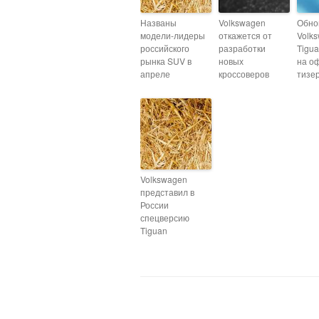
Названы
Volkswagen
Обно
модели-лидеры
откажется от
Volk
российского
разработки
Tigu
рынка SUV в
новых
на о
апреле
кроссоверов
тизе
Volkswagen
представил в
России
спецверсию
Tiguan