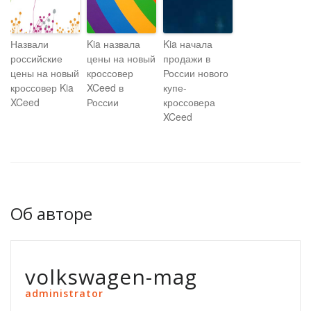
Назвали
Kia назвала
Kia начала
российские
цены на новый
продажи в
цены на новый
кроссовер
России нового
кроссовер Kia
XCeed в
купе-
XCeed
России
кроссовера
XCeed
Об авторе
volkswagen-mag
administrator