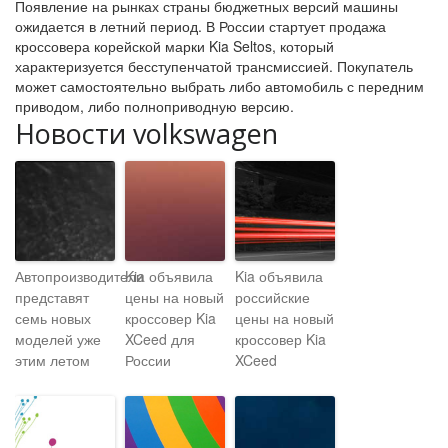
Появление на рынках страны бюджетных версий машины
ожидается в летний период. В России стартует продажа
кроссовера корейской марки Kia Seltos, который
характеризуется бесступенчатой трансмиссией. Покупатель
может самостоятельно выбрать либо автомобиль с передним
приводом, либо полноприводную версию.
Новости volkswagen
Автопроизводители
Kia объявила
Kia объявила
представят
цены на новый
российские
семь новых
кроссовер Kia
цены на новый
моделей уже
XCeed для
кроссовер Kia
этим летом
России
XCeed