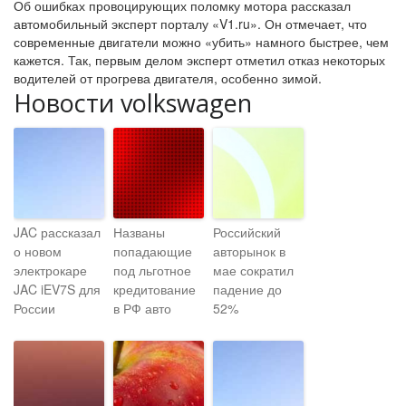
Об ошибках провоцирующих поломку мотора рассказал
автомобильный эксперт порталу «V1.ru». Он отмечает, что
современные двигатели можно «убить» намного быстрее, чем
кажется. Так, первым делом эксперт отметил отказ некоторых
водителей от прогрева двигателя, особенно зимой.
Новости volkswagen
JAC рассказал
Названы
Российский
о новом
попадающие
авторынок в
электрокаре
под льготное
мае сократил
JAC iEV7S для
кредитование
падение до
России
в РФ авто
52%