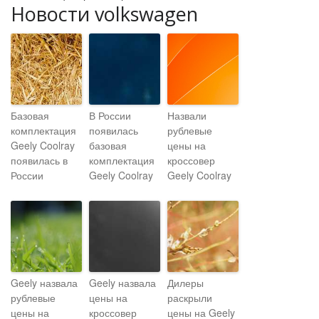
Новости volkswagen
Базовая
В России
Назвали
комплектация
появилась
рублевые
Geely Coolray
базовая
цены на
появилась в
комплектация
кроссовер
России
Geely Coolray
Geely Coolray
Geely назвала
Geely назвала
Дилеры
рублевые
цены на
раскрыли
цены на
кроссовер
цены на Geely