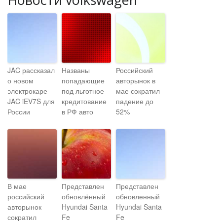
JAC рассказал
Названы
Российский
о новом
попадающие
авторынок в
электрокаре
под льготное
мае сократил
JAC iEV7S для
кредитование
падение до
России
в РФ авто
52%
В мае
Представлен
Представлен
российский
обновлённый
обновленный
авторынок
Hyundai Santa
Hyundai Santa
сократил
Fe
Fe