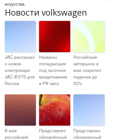
искусства.
Новости volkswagen
JAC рассказал
Названы
Российский
о новом
попадающие
авторынок в
электрокаре
под льготное
мае сократил
JAC iEV7S для
кредитование
падение до
России
в РФ авто
52%
В мае
Представлен
Представлен
российский
обновлённый
обновленный