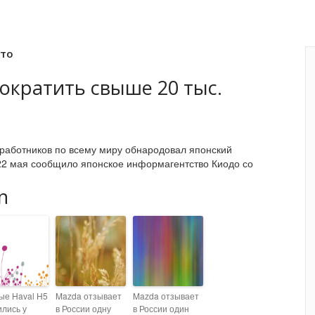
вто
сократить свыше 20 тыс.
работников по всему миру обнародовал японский
 22 мая сообщило японское информагентство Киодо со
n
ые Haval H5
Mazda отзывает
Mazda отзывает
ились у
в России одну
в России один