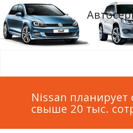
Автосер
Nissan планирует 
свыше 20 тыс. со