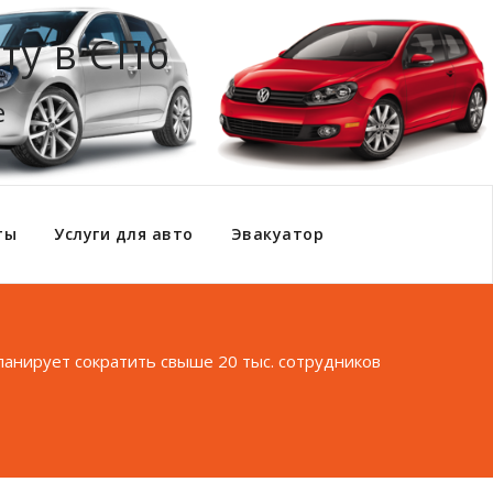
ту в СПб
е
ты
Услуги для авто
Эвакуатор
планирует сократить свыше 20 тыс. сотрудников