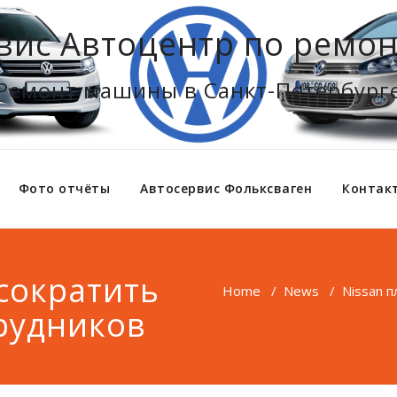
вис Автоцентр по ремон
Ремонт машины в Санкт-Петербург
Фото отчёты
Автосервис Фольксваген
Контак
сократить
Home
/
News
/
Nissan 
трудников