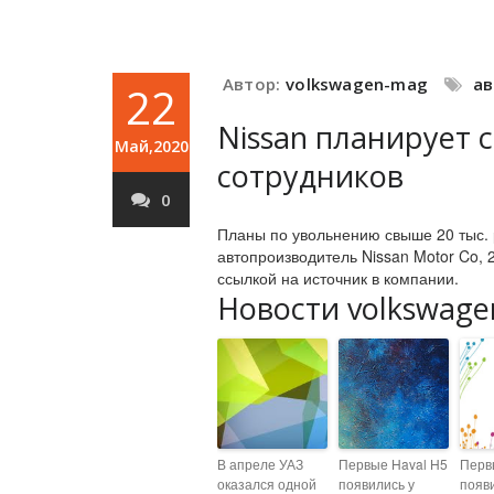
Автор:
volkswagen-mag
а
22
Nissan планирует 
Май,2020
сотрудников
0
Планы по увольнению свыше 20 тыс. 
автопроизводитель Nissan Motor Co,
ссылкой на источник в компании.
Новости volkswage
В апреле УАЗ
Первые Haval H5
Перв
оказался одной
появились у
появ