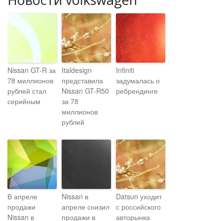
Nissan GT-R за
Italdesign
Infiniti
78 миллионов
представила
задумалась о
рублей стал
Nissan GT-R50
ребрендинге
серийным
за 78
миллионов
рублей
В апреле
Nissan в
Datsun уходит
продажи
апреле снизил
с российского
Nissan в
продажи в
авторынка