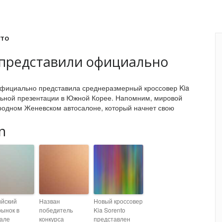
вто
o представили официально
официально представила среднеразмерный кроссовер Kia
льной презентации в Южной Корее. Напомним, мировой
родном Женевском автосалоне, который начнет свою
n
ийский
Назван
Новый кроссовер
рынок в
победитель
Kia Sorento
але
конкурса
представлен