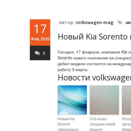
Автор:
volkswagen-mag
а
17
Новый Kia Sorent
Фев,2020
Сегодня, 17 февраля, компания Kia 
0
Sorento нового поколения на специа
дебют модели состоится на междуна
работу 3 марта.
Новости volkswage
Новый Kia
ГАЗ начал
Росс
Sorento
продажи новой
авто
официально
модели
февр