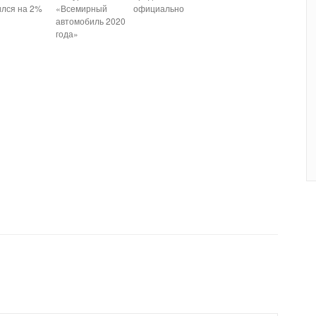
ился на 2%
«Всемирный
официально
автомобиль 2020
года»