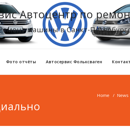
вис Автоцентр по ремон
Ремонт машины в Санкт-Петербург
Фото отчёты
Автосервис Фольксваген
Контак
Home
/
News
циально