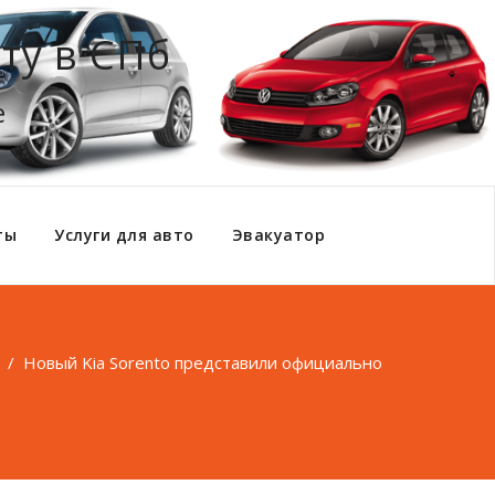
ту в СПб
е
ты
Услуги для авто
Эвакуатор
/
Новый Kia Sorento представили официально