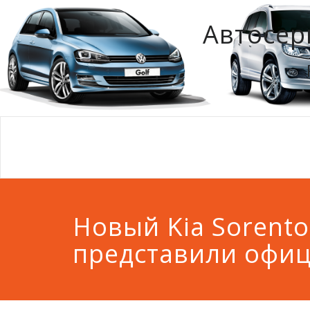
Автосер
Новый Kia Sorento
представили офи