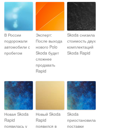
В России
Эксперт:
Skoda снизила
подорожали
После выхода
стоимость двух
автомобили с
нового Polo
комплектаций
пробегом
Skoda будет
Skoda Rapid
сложнее
продавать
Rapid
Новая Skoda
Новый Skoda
Skoda
Rapid
Rapid
приостановила
появилась у
появился в
поставки