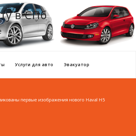
ту в СПб
е
ты
Услуги для авто
Эвакуатор
икованы первые изображения нового Haval H5