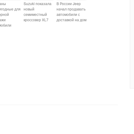
аны
Suzuki показала
В России Jeep
игодные для
новый
начал продавать
орной
семиместный
автомобили с
ажи
кроссовер XL7
доставкой на дом
мобили