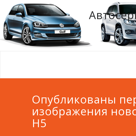
Автосер
Опубликованы пе
изображения ново
H5