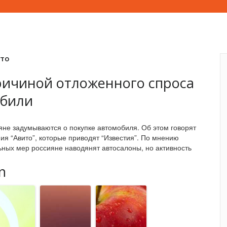
вто
ричиной отложенного спроса
обили
не задумываются о покупке автомобиля. Об этом говорят
ия “Авито”, которые приводят “Известия”. По мнению
ьных мер россияне наводянят автосалоны, но активность
n