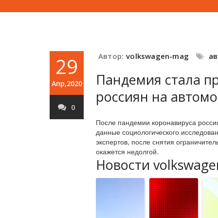
Автор:
volkswagen-mag
а
29
Пандемия стала п
Апр,2020
россиян на автом
0
После пандемии коронавируса россия
данные социологического исследован
экспертов, после снятия ограничител
окажется недолгой.
Новости volkswage