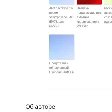
JAC рассказал о
Названы
Росс
новом
попадающие под
авто
электрокаре JAC
льготное
сокр
iEV7S для
кредитование в
паде
России
РФ авто
Представлен
обновленный
Hyundai Santa Fe
Об авторе