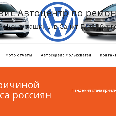
вис Автоцентр по ремон
Ремонт машины в Санкт-Петербург
Фото отчёты
Автосервис Фольксваген
Контак
причиной
Пандемия стала причин
са россиян