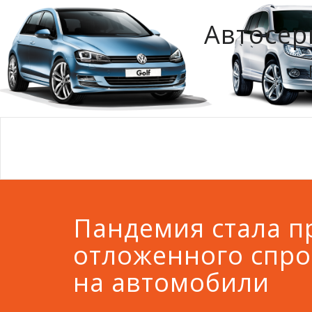
Автосер
Пандемия стала 
отложенного спро
на автомобили