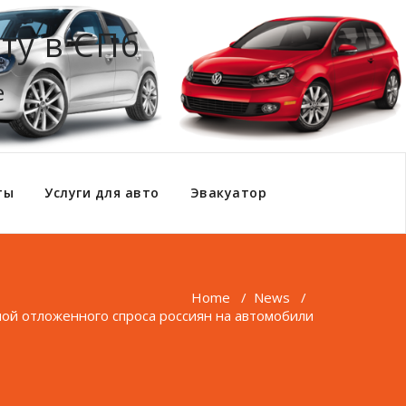
ту в СПб
е
ты
Услуги для авто
Эвакуатор
Home
/
News
/
ой отложенного спроса россиян на автомобили