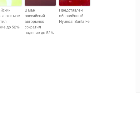
ийский
В мае
Представлен
рынок в мае
российский
обновлённый
атил
авторынок
Hyundai Santa Fe
ние до 52%
сократил
падение до 52%